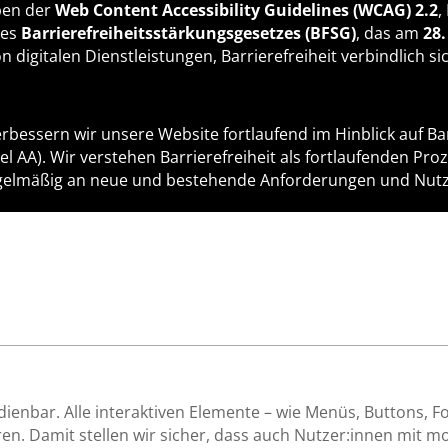
ben der
Web Content Accessibility Guidelines (WCAG) 2.2
,
des
Barrierefreiheitsstärkungsgesetzes (BFSG)
, das am
28.
 digitalen Dienstleistungen, Barrierefreiheit verbindlich si
bessern wir unsere Website fortlaufend im Hinblick auf Bar
l AA). Wir verstehen Barrierefreiheit als fortlaufenden Pro
gelmäßig an neue und bestehende Anforderungen und Nutz
dienbar. Alle interaktiven Elemente – wie Menüs, Buttons, 
en. Damit stellen wir sicher, dass auch Nutzer:innen mit 