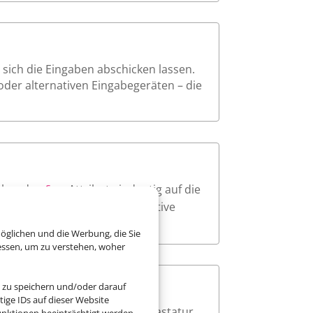
sich die Eingaben abschicken lassen.
oder alternativen Eingabegeräten – die
über das
-Attribut eindeutig auf die
for
t und sorgt dafür, dass assistive
öglichen und die Werbung, die Sie
essen, um zu verstehen, woher
 zu speichern und/oder darauf
ige IDs auf dieser Website
ar sichtbar an, wenn sie per Tastatur