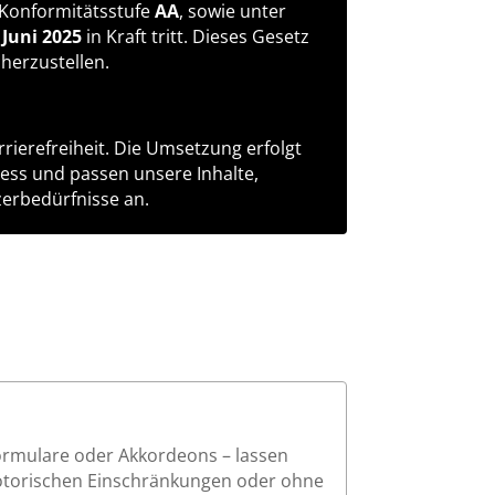
 Konformitätsstufe
AA
, sowie unter
 Juni 2025
in Kraft tritt. Dieses Gesetz
cherzustellen.
rierefreiheit. Die Umsetzung erfolgt
zess und passen unsere Inhalte,
erbedürfnisse an.
Formulare oder Akkordeons – lassen
motorischen Einschränkungen oder ohne