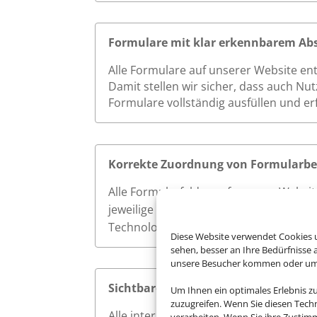
Formulare mit klar erkennbarem Ab
Alle Formulare auf unserer Website en
Damit stellen wir sicher, dass auch Nu
Formulare vollständig ausfüllen und e
Korrekte Zuordnung von Formularbe
Alle Formularfelder auf unserer Websi
jeweilige
des Eingabefeldes verweise
id
Technologien wie Screenreader die Bes
Diese Website verwendet Cookies u
sehen, besser an Ihre Bedürfnisse
unsere Besucher kommen oder um u
Sichtbarer Fokus
Um Ihnen ein optimales Erlebnis z
zuzugreifen. Wenn Sie diesen Tech
Alle interaktiven Elemente auf unserer 