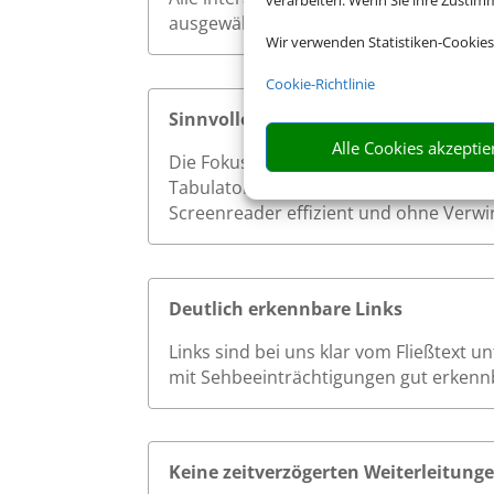
verarbeiten. Wenn Sie ihre Zusti
ausgewählt werden. So ermöglichen wi
Wir verwenden Statistiken-Cookies
Cookie-Richtlinie
Sinnvolle Fokusreihenfolge bei Tast
Alle Cookies akzeptie
Die Fokusreihenfolge auf unserer Websi
Tabulatortaste werden interaktive Ele
Screenreader effizient und ohne Verwi
Deutlich erkennbare Links
Links sind bei uns klar vom Fließtext 
mit Sehbeeinträchtigungen gut erkenn
Keine zeitverzögerten Weiterleitung