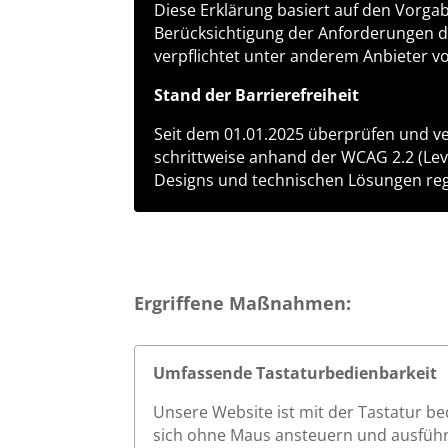
Diese Erklärung basiert auf den Vorga
Berücksichtigung der Anforderungen 
verpflichtet unter anderem Anbieter von
Stand der Barrierefreiheit
Seit dem 01.01.2025 überprüfen und ver
schrittweise anhand der WCAG 2.2 (Leve
Designs und technischen Lösungen re
Ergriffene Maßnahmen:
Umfassende Tastaturbedienbarkeit
Unsere Website ist mit der Tastatur be
sich ohne Maus ansteuern und ausführ