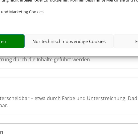
mmung nicht erteilen oder zurückziehen, können bestimmte Merkmale und Fu
r eine vollständige Bedienung auch ohne Maus.
 und Marketing Cookies.
aturnutzung
ren
Nur technisch notwendige Cookies
E
te ist logisch und entspricht dem visuellen Aufbau der Seit
mente in einer nachvollziehbaren Reihenfolge durchlaufen, 
rrung durch die Inhalte geführt werden.
unterscheidbar – etwa durch Farbe und Unterstreichung. Dad
bar.
en