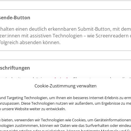
sende-Button
thalten einen deutlich erkennbaren Submit-Button, mit dem 
tzer:innen mit assistiven Technologien – wie Screenreadern 
rfolgreich absenden können.
schriftungen
te sind mit zugehörigen
-Elementen versehen, die 
<label>
Cookie-Zustimmung verwalten
n. Diese klare Zuordnung verbessert die Nutzerfreundlichkei
chriftungen korrekt vorlesen.
nd Targeting Technologien, um Ihnen ein besseres Internet-Erlebnis zu erm
 anzupassen. Diese Technologien nutzen wir außerdem, um Ergebnisse zu m
nsere Website weiter zu entwickeln.
u bieten, verwenden wir Technologien wie Cookies, um Geräteinformationen
nologien zustimmmen, können wir Daten wie das Surfverhalten oder eindeut
Website – wie Links, Buttons oder Formularfelder – zeigen kl